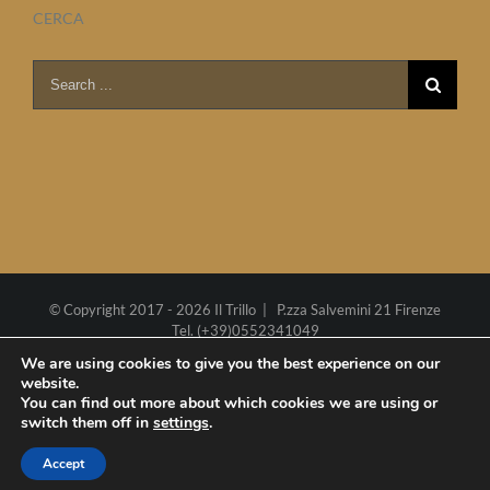
CERCA
Search
for:
© Copyright 2017 -
2026 Il Trillo | P.zza Salvemini 21 Firenze
Tel. (+39)0552341049
P.I. 02270290485
Cookie policy
We are using cookies to give you the best experience on our
website.
Web project by
Polimedia
-
Siti che funzionano
You can find out more about which cookies we are using or
switch them off in
settings
.
Facebook
YouTube
Accept