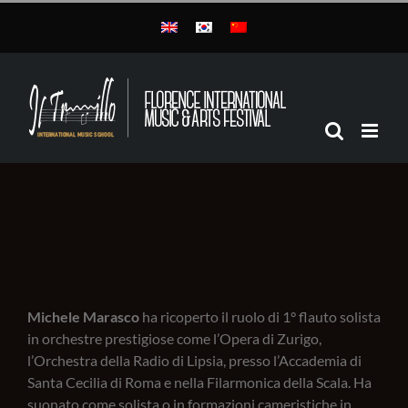
Skip
to
content
Michele Marasco
ha ricoperto il ruolo di 1° flauto solista
in orchestre prestigiose come l’Opera di Zurigo,
l’Orchestra della Radio di Lipsia, presso l’Accademia di
Santa Cecilia di Roma e nella Filarmonica della Scala. Ha
suonato come solista o in formazioni cameristiche in