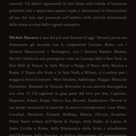
concerti. Gli allievi apponendo la loro firma sulla scheda d’iscrizione
prendono atto e approvano quanto sopra, e autorizzano le Associazioni
all’uso dei loro dati personali nell’ambito delle attività istituzionali
delle stesse ai sensi delle vigenti normative.
Michele Marasco
è uno dei più noti flautisti d’oggi. Decisivi per la sua
formazione gli incontri con il compositore Luciano Berio, con i
direttori Harnoncourt e Norrington, con i flautisti Fantini, Klemm,
Nicolet. Solista in sale prestigiose come la Carnegie Hall a New York, la
Kioi Hall di Tokyo, la Salle Pleyel a Parigi, il Parco della Musica a
Roma, il Teatro alla Scala e la Sala Verdi a Milano, si è esibito per i
maggiori festival europei: Wien Modern, Salisburgo, Maggio Musicale
Fiorentino, Biennale di Venezia. Rilevante la sua attività discografica
con oltre 15 CD registrati in gran parte dal vivo per Arts, Capstone,
Diapason, Falaut, Frame, Nuova Era, Ricordi, Stradivarius. Diverse le
sue prime esecuzioni di musiche di autori contemporanei come Berio,
Cavallari, Donatoni, Einaudi, Hoffman, Maresz, Olivero, Sciarrino.
Primo flauto solista dell’Opera di Zurigo, della Radio di Lipsia, di
Santa Cecilia a Roma, della Filarmonica della Scala e attualmente
nell’Orchestra della Toscana, si dedica attivamente all’insegnamento